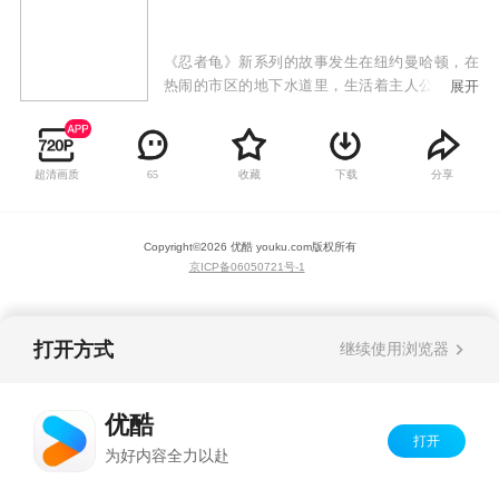
《忍者龟》新系列的故事发生在纽约曼哈顿，在
热闹的市区的地下水道里，生活着主人公：四只
展开
少年忍者龟和一只六英尺高的老鼠——他们的老
师斯普林特。某一天，作为人类的斯普林特不幸
遭受了一种神奇绿色物质的辐射，变异成了一只
超清画质
收藏
下载
分享
65
老鼠，而他随身携带的四只宠物龟也开始发生了
变化。
Copyright©
2026
优酷 youku.com
版权所有
京ICP备06050721号-1
打开方式
继续使用浏览器
优酷
打开
为好内容全力以赴