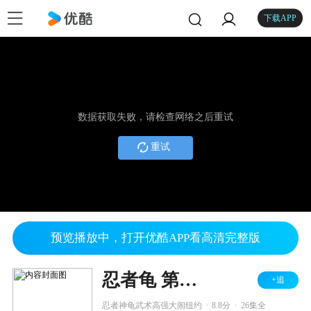
下载APP
数据获取失败，请检查网络之后重试
重试
预览播放中，打开优酷APP看高清完整版
忍者龟 第一季
+追
.
.
忍者神龟武术高强大闹纽约
8.8分
26集全