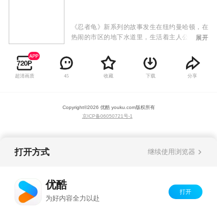
《忍者龟》新系列的故事发生在纽约曼哈顿，在
热闹的市区的地下水道里，生活着主人公：四只
展开
少年忍者龟和一只六英尺高的老鼠——他们的老
师斯普林特。某一天，作为人类的斯普林特不幸
遭受了一种神奇绿色物质的辐射，变异成了一只
超清画质
收藏
下载
分享
45
老鼠，而他随身携带的四只宠物龟也开始发生了
变化。
Copyright©
2026
优酷 youku.com
版权所有
京ICP备06050721号-1
打开方式
继续使用浏览器
优酷
打开
为好内容全力以赴