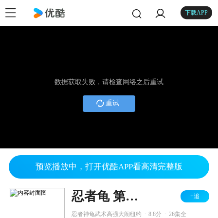
下载APP
数据获取失败，请检查网络之后重试
重试
预览播放中，打开优酷APP看高清完整版
忍者龟 第一季
+追
.
.
忍者神龟武术高强大闹纽约
8.8分
26集全