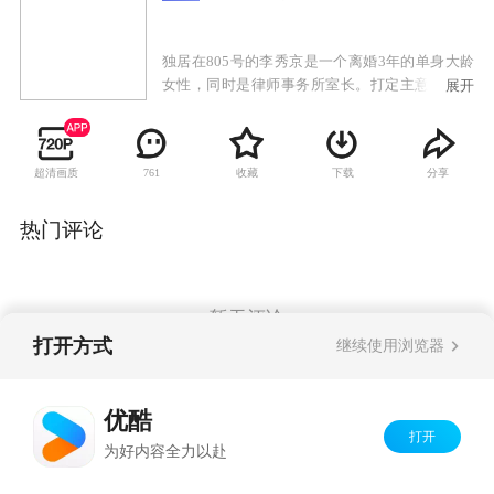
独居在805号的李秀京是一个离婚3年的单身大龄
女性，同时是律师事务所室长。打定主意不再结
展开
婚的她平日独来独往，单身生活逍遥自在，然而
她最苦恼的问题莫过于吃饭没人陪伴，身为一
名“吃货”，她为了美食可以奋不顾身。该剧主要
超清画质
收藏
下载
分享
761
围绕这位女主角李秀京展开，以幽默独特的方式
讲述了她的邻居、同事等单身人士通过聚餐相互
结识、逐步了解的过程中所发生的趣闻趣事。食
热门评论
物将作为人与人之间的媒介，刺激观众食欲的同
时也呈现出了全新的看点。
暂无评论
打开方式
继续使用浏览器
Copyright©
2026
优酷 youku.com
版权所有
优酷
京ICP备06050721号-1
打开
为好内容全力以赴