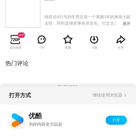
独居在805号的李秀京是一个离婚3年的单身大龄
女性，同时是律师事务所室长。打定主意不再结
展开
婚的她平日独来独往，单身生活逍遥自在，然而
她最苦恼的问题莫过于吃饭没人陪伴，身为一
名“吃货”，她为了美食可以奋不顾身。该剧主要
超清画质
收藏
下载
分享
726
围绕这位女主角李秀京展开，以幽默独特的方式
讲述了她的邻居、同事等单身人士通过聚餐相互
结识、逐步了解的过程中所发生的趣闻趣事。食
热门评论
物将作为人与人之间的媒介，刺激观众食欲的同
时也呈现出了全新的看点。
暂无评论
打开方式
继续使用浏览器
Copyright©
2026
优酷 youku.com
版权所有
优酷
京ICP备06050721号-1
打开
为好内容全力以赴