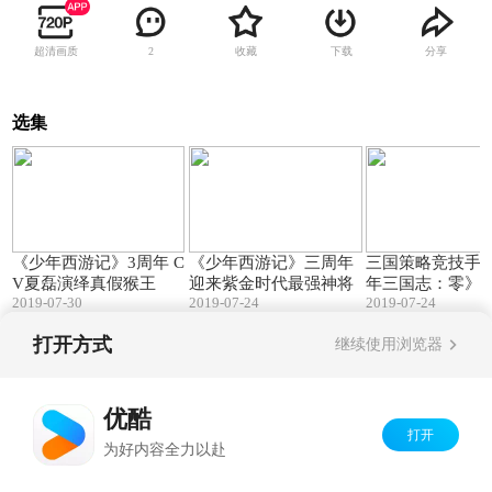
超清画质
收藏
下载
分享
2
选集
01:57
01:47
《少年西游记》3周年 C
《少年西游记》三周年
三国策略竞技手
V夏磊演绎真假猴王
迎来紫金时代最强神将
年三国志：零》
2019-07-30
2019-07-24
2019-07-24
频
打开方式
继续使用浏览器
Copyright©
2026
优酷 youku.com
版权所有
京ICP备06050721号-1
优酷
打开
为好内容全力以赴