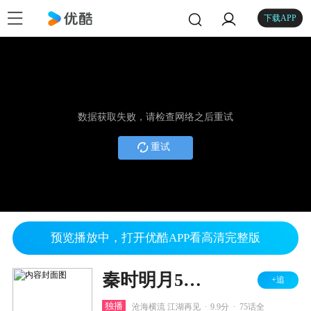
下载APP
数据获取失败，请检查网络之后重试
重试
预览播放中，打开优酷APP看高清完整版
秦时明月5君临天下
+追
.
.
独播
沧海横流 江湖再见
9.9分
75话全