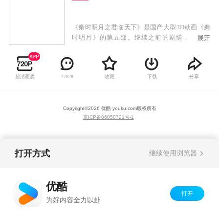
《秦时明月之君临天下》是国产大型3D动画《秦
时明月》的第五部。继续之前的剧情，第五部
展开
中，将会讲述蒙恬出击匈奴、秦皇东巡、焚书坑
儒、蜃楼东渡……等一系列历史故事。
超清画质
收藏
下载
分享
27828
Copyright©
2026
优酷 youku.com
版权所有
京ICP备06050721号-1
打开方式
继续使用浏览器
优酷
打开
为好内容全力以赴