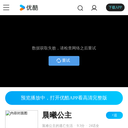
下载APP
数据获取失败，请检查网络之后重试
重试
预览播放中，打开优酷APP看高清完整版
晨曦公主
+追
.
.
落难公主的逃亡生活
9.3分
24话全