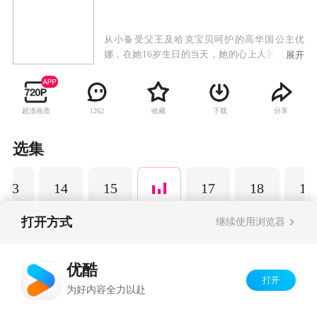
从小备受父王及哈克宝贝呵护的高华国公主优
娜，在她16岁生日的当天，她的心上人苏芳来到
展开
宫殿，并送她漂亮的发簪。不过优娜的父亲并不
允许她跟苏芳的交往，依旧对苏芳无法死心的优
娜决定向父王表明她的心意时，却意外地撞见父
超清画质
收藏
下载
分享
1262
亲被刺杀的惊人场面。不肯面对事实的优娜从此
便与护卫哈克展开一连串的逃亡生活……
选集
13
14
15
17
18
19
打开方式
继续使用浏览器
Copyright©
2026
优酷 youku.com
版权所有
优酷
京ICP备06050721号-1
打开
为好内容全力以赴