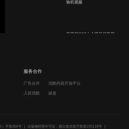
验机视频
第四届CSS大会视频精彩花
絮
前端能力的培养@feday@
服务合作
程劭非(winter)
广告合作
优酷内容开放平台
入驻优酷
娱盘
使用React、Redux和
Node.js构建通用应用
@feday@Stepanp
）字第266号
出版物经营许可证：新出发京批字第直150118号