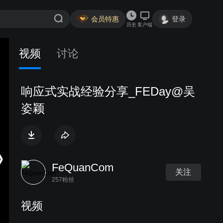
会员特惠
登录
历史
客户端
视频
讨论
响应式实战经验分享_FEDay@吴
姿颖
FeQuanCom
关注
257粉丝
视频