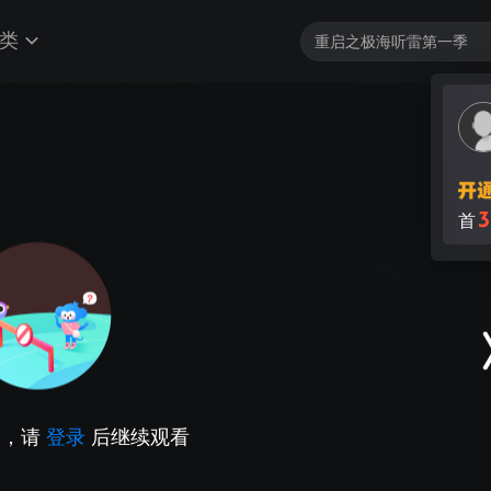
类
3
首
因，请
登录
后继续观看