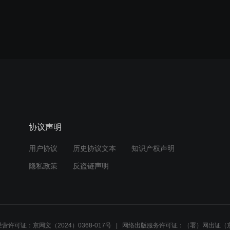
协议声明
用户协议
历史协议文本
知识产权声明
隐私政策
反盗链声明
营许可证：京网文（2024）0368-017号
网络出版服务许可证：（署）网出证（京