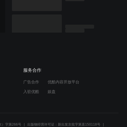
服务合作
广告合作
优酷内容开放平台
入驻优酷
娱盘
）字第266号
出版物经营许可证：新出发京批字第直150118号