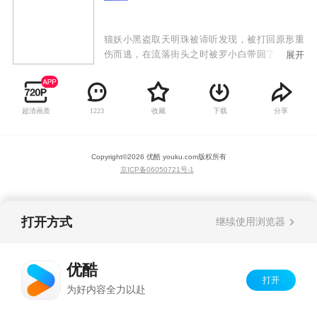
猫妖小黑盗取天明珠被谛听发现，被打回原形重
伤而逃，在流落街头之时被罗小白带回了家，起
展开
名罗小黑。有一天小黑突然变成了人形，告诉小
白自己要暂时离开去完成师父交给自己的任务。
却在离开之后因为师傅交给自己的任务又回到了
超清画质
收藏
下载
分享
1223
小白身边，等待着他们的会是什么呢？
Copyright©
2026
优酷 youku.com
版权所有
京ICP备06050721号-1
打开方式
继续使用浏览器
优酷
打开
为好内容全力以赴