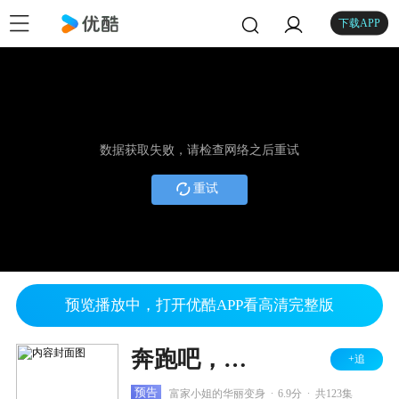
下载APP
数据获取失败，请检查网络之后重试
重试
预览播放中，打开优酷APP看高清完整版
奔跑吧，玫瑰
+追
.
.
预告
富家小姐的华丽变身
6.9分
共123集