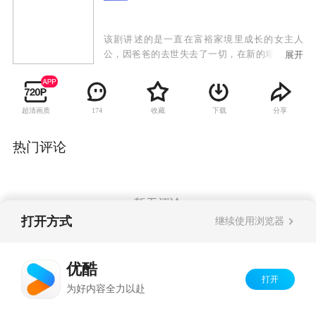
该剧讲述的是一直在富裕家境里成长的女主人
公，因爸爸的去世失去了一切，在新的艰难环境
展开
中再次重生的故事，在重生的过程中她与食品公
司会长的孙子皇太子展开了一段浪漫的爱情之
旅……
超清画质
收藏
下载
分享
174
热门评论
暂无评论
打开方式
继续使用浏览器
Copyright©
2026
优酷 youku.com
版权所有
优酷
京ICP备06050721号-1
打开
为好内容全力以赴