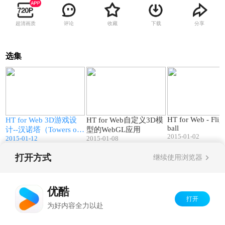
超清画质
评论
收藏
下载
分享
选集
2
00:33
02:23
HT for Web - Fligh
HT for Web 3D游戏设
HT for Web自定义3D模
ball
5
计--汉诺塔（Towers of
型的WebGL应用
2015-01-02
2015-01-12
2015-01-08
Hanoi）
打开方式
继续使用浏览器
Copyright©
2026
优酷 youku.com
版权所有
京ICP备06050721号-1
优酷
打开
为好内容全力以赴