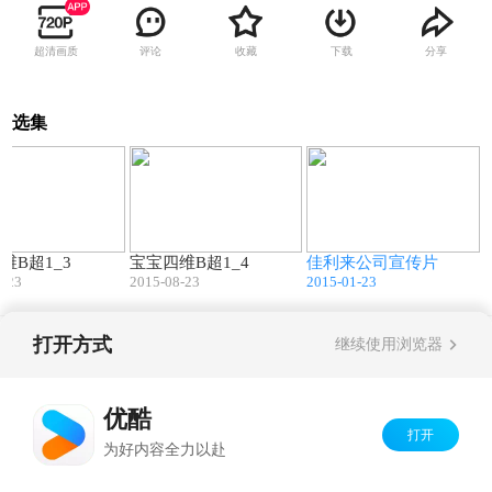
超清画质
评论
收藏
下载
分享
选集
00:11
00:10
06:02
维B超1_3
宝宝四维B超1_4
佳利来公司宣传片
8-23
2015-08-23
2015-01-23
打开方式
继续使用浏览器
Copyright©
2026
优酷 youku.com
版权所有
京ICP备06050721号-1
优酷
打开
为好内容全力以赴