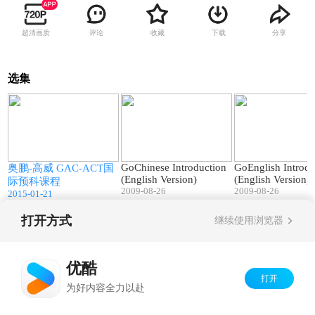
超清画质
评论
收藏
下载
分享
选集
4
02:33
03:44
GoChinese Introduction
GoEnglish Introdu
奥鹏-高威 GAC-ACT国
(English Version)
(English Version)
际预科课程
2009-08-26
2009-08-26
2015-01-21
打开方式
继续使用浏览器
Copyright©
2026
优酷 youku.com
版权所有
京ICP备06050721号-1
优酷
打开
为好内容全力以赴