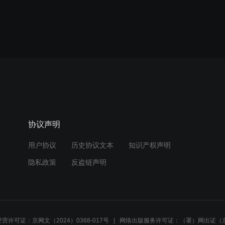
协议声明
用户协议
历史协议文本
知识产权声明
隐私政策
反盗链声明
营许可证：京网文（2024）0368-017号
网络出版服务许可证：（署）网出证（京