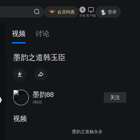
会员特惠
登录
历史
客户端
视频
讨论
墨韵之道韩玉臣
墨韵88
关注
3粉丝
视频
墨韵之道杨永全