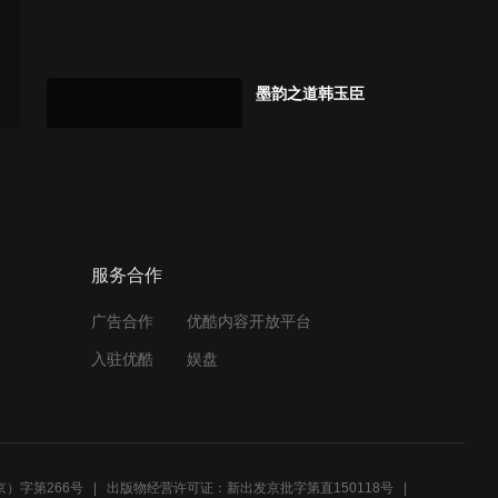
墨韵之道韩玉臣
服务合作
广告合作
优酷内容开放平台
入驻优酷
娱盘
）字第266号
出版物经营许可证：新出发京批字第直150118号