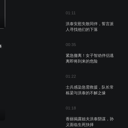
01:11
洪泰安慰失散同伴，誓言派
人寻找他们的下落
00:35
播
紧急撤离！女子智劝伴侣逃
离即将到来的危险
01:22
士兵感染急需救援，队长常
栋梁与洪泰的不解之缘
01:18
香丽揭露姐夫洪泰阴谋，孙
义面临生死抉择