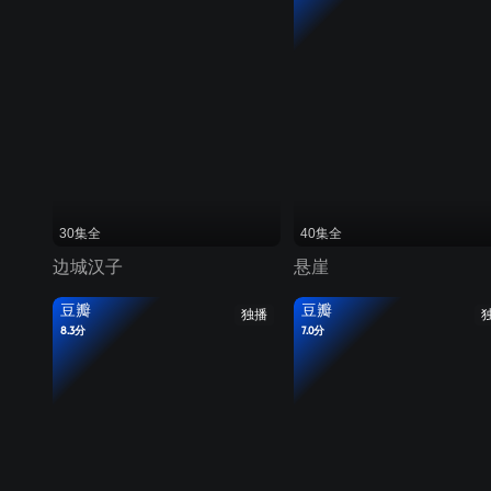
30集全
40集全
边城汉子
悬崖
豆瓣
豆瓣
独播
8.3分
7.0分