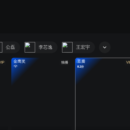
公磊
李芯逸
王宏宇
金鹰奖
豆瓣
VIP
独播
VI
8.2分