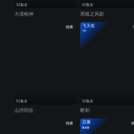
32集全
42集全
大漠枪神
黑狐之风影
飞天奖
独播
51集全
32集全
山河同在
断刺
豆瓣
独播
8.4分