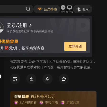
会员特惠
登录
历史
客户端
登录/注册
视频
讨论
220
同步多端观看记录 尊享高清观影体验
大漠苍狼
简介
立即开通
18
月
元/月，畅享精彩内容
709
8.2分
7.1分
战争
黄志忠 刘孜 公磊 李芯逸 | 大学助教贺必臣揭露盗矿阴谋，
与探长洪泰联手对抗日本间谍，展开智慧与勇气的较量。
首3月每月15元