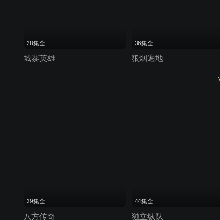
28集全
36集全
城寨英雄
狼烟遍地
39集全
44集全
八方传奇
独立纵队