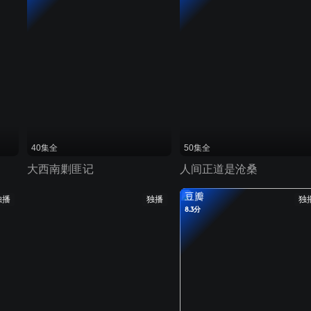
40集全
50集全
大西南剿匪记
人间正道是沧桑
豆瓣
独播
独播
独
8.3分