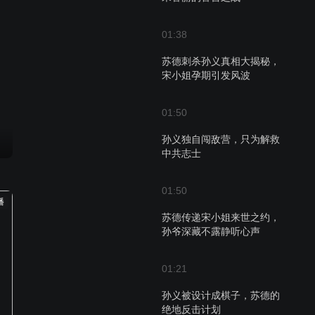
01:38
苏德刺杀孙义真相大揭秘，
宋小姐孕期引发风波
01:50
孙义独自闯敌营，只为解救
中共志士
01:50
播
苏德传递宋小姐来世之约，
孙爷深藏不露静听心声
01:21
孙义被设计成棋子，苏德的
绝地反击计划