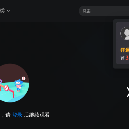
类
3
首
因，请
登录
后继续观看