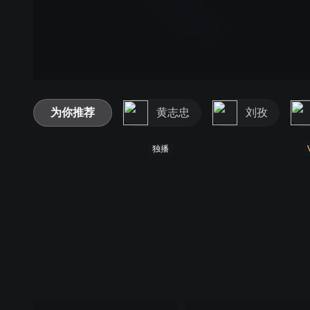
为你推荐
黄志忠
刘孜
独播