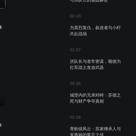
与洪队长的谜团解密
00:49
播
为英烈复仇，叙述者与小柠
共赴战场
01:07
洪队长与老常密谋，顺德为
红军战士发放武器
00:46
城堡内的兄弟对峙：苏德之
死与财产争夺真相
02:34
典
青蚨镇风云：苏家继承人与
宋香丽的誓言之战