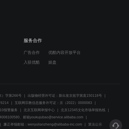
02:31
香丽怀疑杀手暗中追击，孙
义自信丹宾城堡安全
服务合作
00:55
广告合作
优酷内容开放平台
延安盛大婚礼，他们的爱情
誓言与未来家庭梦
入驻优酷
娱盘
00:45
孙义面对家人危机，毅然决
定守护家人安全
）字第266号
出版物经营许可证：新出发京批字第直150118号
6214
互联网宗教信息服务许可证：京（2022）0000083
05:38
10报警服务
北京互联网举报中心
北京12345文化市场举报热线
00580、邮箱youkujubao@service.alibaba.com
洪泰智斗敌军，冷静筹划不
轻易牺牲
廉正举报邮箱：wenyulianzheng@alibaba-inc.com
算法公示