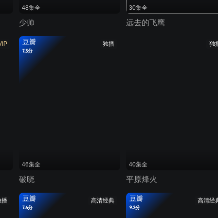
48集全
30集全
少帅
远去的飞鹰
豆瓣
VIP
独播
独
7.3分
46集全
40集全
破晓
平原烽火
豆瓣
豆瓣
独播
高清经典
高清经
7.6分
9.2分