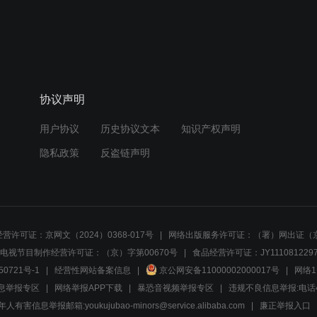
协议声明
用户协议
历史协议文本
知识产权声明
隐私政策
反盗链声明
营许可证：京网文（2024）0368-017号
网络出版服务许可证：（署）网出证（京
电视节目制作经营许可证：（京）字第00670号
食品经营许可证：JY1110812297
50721号-1
经营性网站备案信息
京公网安备11000002000017号
网络1
息举报专区
网络举报APP下载
暴恐音视频举报专区
违规不良信息举报:电话40081
人有害信息举报邮箱:youkujubao-minors@service.alibaba.com
廉正举报入口