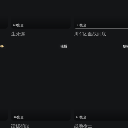
40集全
33集全
生死连
川军团血战到底
VIP
独播
独
34集全
40集全
踏破硝烟
战地枪王