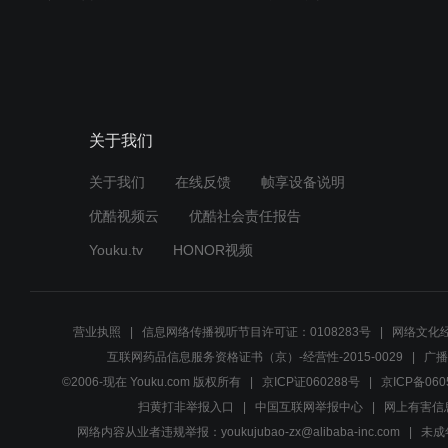
关于我们
关于我们
在线反馈
帧享设备说明
优酷视频云
优酷社会责任报告
Youku.tv
HONOR视频
营业执照
信息网络传播视听节目许可证：0108283号
网络文化经
互联网药品信息服务资格证书（京）-经营性-2015-0029
广播
©2006-现在 Youku.com 版权所有
京ICP证060288号
京ICP备060
扫黄打非举报入口
中国互联网举报中心
网上有害信
网络内容从业者违规举报：youkujubao-zx@alibaba-inc.com
未成年