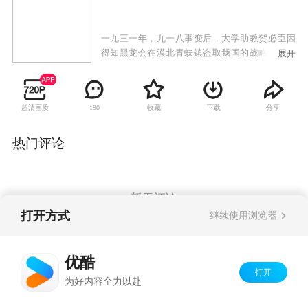
一九三一年，九一八事变后，大学助教贺必臣因
得知黑龙会在漠北青蚨镇盗取我国的战略矿产而
展开
被黑龙会追杀，幸得富有民族大义的巡捕房探长
洪泰相救。洪泰为保护贺必臣，被日本人迫害得
家破人亡，无奈下和内弟孙义带着贺必臣一起亡
超清画质
收藏
下载
分享
190
命天涯。一行人为破坏黑龙会阴谋直奔青蚨镇，
但贺必臣路上枪伤复发，在躲避黑龙会杀手时与
洪泰失散。洪泰和孙义来到青蚨镇，没想到青蚨
热门评论
镇上危机四伏。日本间谍小兰瞳已经在此经营多
年，此地乡绅宋久潺，金矿主侯家兄弟均被她收
买。而最后有一支武装土匪猛虎丹宾也被小兰瞳
渗透。另一方面，贺必臣杀回青蚨镇，原来他受
暂无评论
伤后展转到延安，加入了共产党。此次他是带着
打开方式
继续使用浏览器
党的指示来破坏日本人掠夺资源的阴谋。洪泰和
贺必臣二人连手，在大漠深处的无形战场，与侵
Copyright©
2026
优酷 youku.com
版权所有
略者展开了一场勇气和智慧的决斗。
优酷
京ICP备06050721号-1
打开
为好内容全力以赴