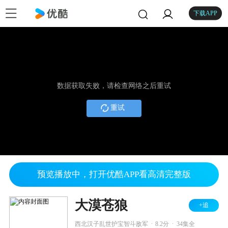
下载APP
数据获取失败，请检查网络之后重试
重试
预览播放中，打开优酷APP看高清完整版
大漠苍狼
+追
.
.
西北汉子乱世护宝智斗敌军
8.2分
34集全