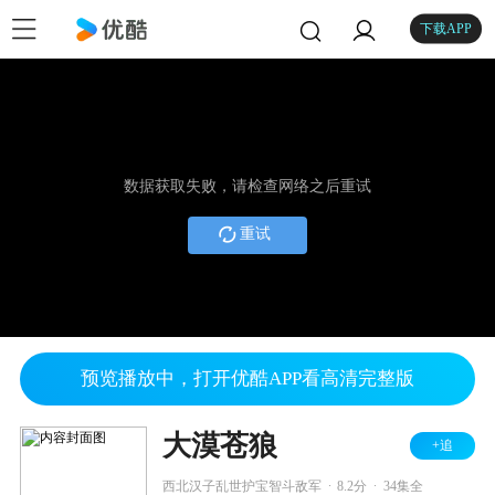
下载APP
数据获取失败，请检查网络之后重试
重试
预览播放中，打开优酷APP看高清完整版
大漠苍狼
+追
.
.
西北汉子乱世护宝智斗敌军
8.2分
34集全