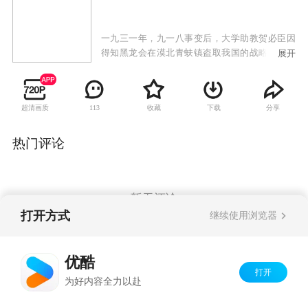
一九三一年，九一八事变后，大学助教贺必臣因
得知黑龙会在漠北青蚨镇盗取我国的战略矿产而
展开
被黑龙会追杀，幸得富有民族大义的巡捕房探长
洪泰相救。洪泰为保护贺必臣，被日本人迫害得
家破人亡，无奈下和内弟孙义带着贺必臣一起亡
超清画质
收藏
下载
分享
113
命天涯。一行人为破坏黑龙会阴谋直奔青蚨镇，
但贺必臣路上枪伤复发，在躲避黑龙会杀手时与
洪泰失散。洪泰和孙义来到青蚨镇，没想到青蚨
热门评论
镇上危机四伏。日本间谍小兰瞳已经在此经营多
年，此地乡绅宋久潺，金矿主侯家兄弟均被她收
买。而最后有一支武装土匪猛虎丹宾也被小兰瞳
渗透。另一方面，贺必臣杀回青蚨镇，原来他受
暂无评论
伤后展转到延安，加入了共产党。此次他是带着
打开方式
继续使用浏览器
党的指示来破坏日本人掠夺资源的阴谋。洪泰和
贺必臣二人连手，在大漠深处的无形战场，与侵
Copyright©
2026
优酷 youku.com
版权所有
略者展开了一场勇气和智慧的决斗。
优酷
京ICP备06050721号-1
打开
为好内容全力以赴