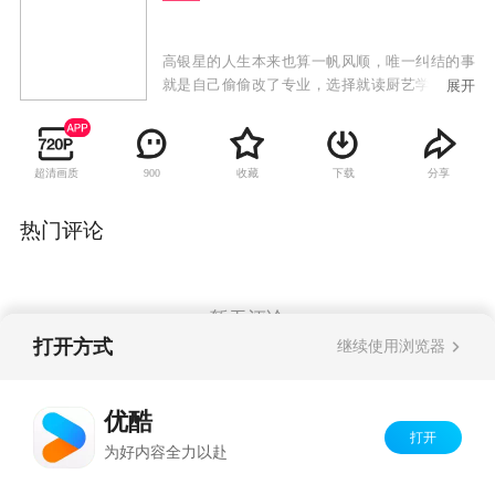
高银星的人生本来也算一帆风顺，唯一纠结的事
就是自己偷偷改了专业，选择就读厨艺学校。正
展开
想找机会向父亲道清真相时，父亲却打来了越洋
电话，弟弟高银宇患上了自闭症，让她速速返
回。回家之后的高银星，遇到的是晴天霹雳般的
超清画质
收藏
下载
分享
900
巨变：弟弟变自闭了，父亲破产了，继母抢夺遗
产了，而自己的行李也和路人拿反了。这个路人
就是大财团的孙子鲜于焕，平日里颇为自傲，让
热门评论
他的奶奶很是看不惯。某天鲜于焕的奶奶出门失
忆被高银星帮助，让奶奶对她颇有好感，甚至把
无家可归的高银星接到了家里来住。让鲜于焕一
家最吃惊的事莫过于，奶奶居然把自己庞大的遗
暂无评论
产都给了高银星！这笔“灿烂”的遗产让高银星饱
打开方式
继续使用浏览器
受嫉妒和怀疑，而鲜于焕也由最初的敌视变成对
高银星心生好感，故事在扑朔迷离中展开。
Copyright©
2026
优酷 youku.com
版权所有
优酷
京ICP备06050721号-1
打开
为好内容全力以赴