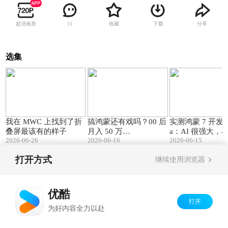
超清画质
收藏
下载
分享
13
选集
04:48
07:55
我在 MWC 上找到了折
搞鸿蒙还有戏吗？00 后
实测鸿蒙 7 开发者 
叠屏最该有的样子
月入 50 万…
a：AI 很强大，
2026-06-26
2026-06-16
2026-06-15
能干
打开方式
继续使用浏览器
Copyright©
2026
优酷 youku.com
版权所有
京ICP备06050721号-1
优酷
打开
为好内容全力以赴