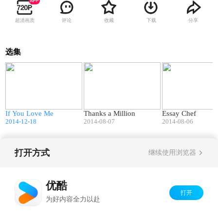
超清画质
评论
收藏
下载
分享
选集
3
07:36
27:22
If You Love Me
Thanks a Million
Essay Chef
2014-12-18
2014-08-07
2014-08-06
打开方式
继续使用浏览器
Copyright©
2026
优酷 youku.com
版权所有
京ICP备06050721号-1
优酷
打开
为好内容全力以赴