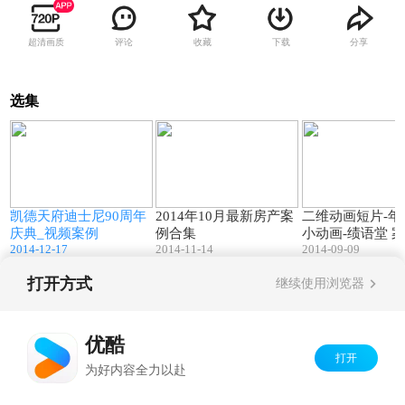
超清画质
评论
收藏
下载
分享
选集
2
00:15
01:46
房
凯德天府迪士尼90周年
2014年10月最新房产案
二维动画短片-年
庆典_视频案例
例合集
小动画-绩语堂 
2014-12-17
2014-11-14
2014-09-09
打开方式
继续使用浏览器
Copyright©
2026
优酷 youku.com
版权所有
京ICP备06050721号-1
优酷
打开
为好内容全力以赴