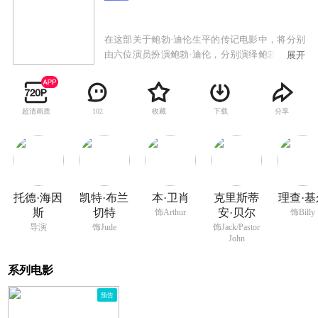
在这部关于鲍勃·迪伦生平的传记电影中，将分别
由六位演员扮演鲍勃·迪伦，分别演绎鲍勃在不同
展开
时代的生活故事和音乐经历。该片讲述了鲍勃·迪
伦早期作为民谣歌手艰苦奋斗的生活，1960年代
初成形的美国民歌界的英雄和知识分子，具有争
超清画质
收藏
下载
分享
102
议的摇滚转型，摩托车意外事故还有后来从公众
视线里销声匿迹的隐退，近年来工作重心不放在
录制唱片而是举行巡回演唱会上，如名为“永不停
止的巡演”等等。影片中每一段故事都表现了迪伦
活泼善变的性格特征中的一个方面，影片也采取
不同的方式来拍摄每个故事，并且分别用了不同
托德·海因
凯特·布兰
本·卫肖
克里斯蒂
理查·基
的主题来与之相匹配。
斯
切特
安·贝尔
饰Arthur
饰Billy
导演
饰Jude
饰Jack/Pastor
John
系列电影
预告