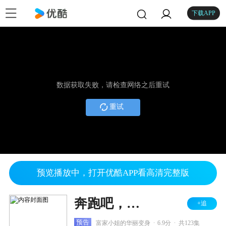
下载APP
数据获取失败，请检查网络之后重试
重试
预览播放中，打开优酷APP看高清完整版
奔跑吧，玫瑰
+追
.
.
预告
富家小姐的华丽变身
6.9分
共123集