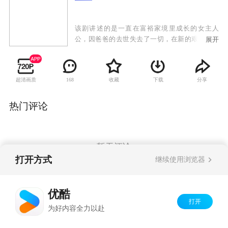
该剧讲述的是一直在富裕家境里成长的女主人
公，因爸爸的去世失去了一切，在新的艰难环境
展开
中再次重生的故事，在重生的过程中她与食品公
司会长的孙子皇太子展开了一段浪漫的爱情之
旅……
超清画质
收藏
下载
分享
168
热门评论
暂无评论
打开方式
继续使用浏览器
Copyright©
2026
优酷 youku.com
版权所有
优酷
京ICP备06050721号-1
打开
为好内容全力以赴