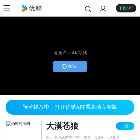
下载APP
请允许cookie存储
重试
预览播放中，打开优酷APP看高清完整版
大漠苍狼
+追
.
.
西北汉子乱世护宝智斗敌军
8.2分
34集全