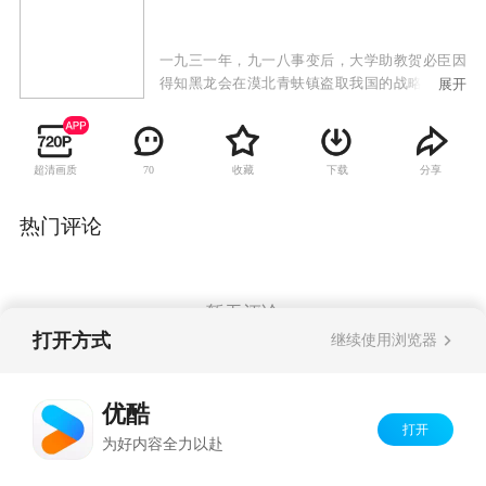
一九三一年，九一八事变后，大学助教贺必臣因
得知黑龙会在漠北青蚨镇盗取我国的战略矿产而
展开
被黑龙会追杀，幸得富有民族大义的巡捕房探长
洪泰相救。洪泰为保护贺必臣，被日本人迫害得
家破人亡，无奈下和内弟孙义带着贺必臣一起亡
超清画质
收藏
下载
分享
70
命天涯。一行人为破坏黑龙会阴谋直奔青蚨镇，
但贺必臣路上枪伤复发，在躲避黑龙会杀手时与
洪泰失散。洪泰和孙义来到青蚨镇，没想到青蚨
热门评论
镇上危机四伏。日本间谍小兰瞳已经在此经营多
年，此地乡绅宋久潺，金矿主侯家兄弟均被她收
买。而最后有一支武装土匪猛虎丹宾也被小兰瞳
渗透。另一方面，贺必臣杀回青蚨镇，原来他受
暂无评论
伤后展转到延安，加入了共产党。此次他是带着
打开方式
继续使用浏览器
党的指示来破坏日本人掠夺资源的阴谋。洪泰和
贺必臣二人连手，在大漠深处的无形战场，与侵
Copyright©
2026
优酷 youku.com
版权所有
略者展开了一场勇气和智慧的决斗。
优酷
京ICP备06050721号-1
打开
为好内容全力以赴