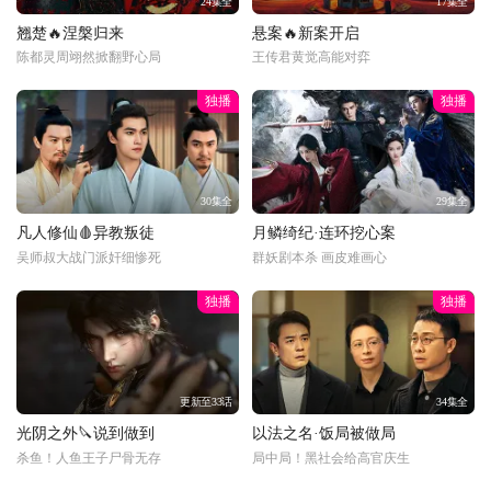
24集全
17集全
翘楚🔥涅槃归来
悬案🔥新案开启
陈都灵周翊然掀翻野心局
王传君黄觉高能对弈
独播
独播
30集全
29集全
凡人修仙🩸异教叛徒
月鳞绮纪·连环挖心案
吴师叔大战门派奸细惨死
群妖剧本杀 画皮难画心
独播
独播
更新至33话
34集全
光阴之外🔪说到做到
以法之名·饭局被做局
杀鱼！人鱼王子尸骨无存
局中局！黑社会给高官庆生