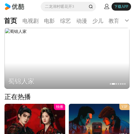
二龙湖村暖花开3
下载APP
首页
电视剧
电影
综艺
动漫
少儿
教育
生
蜀锦人家
正在热播
独播
VIP