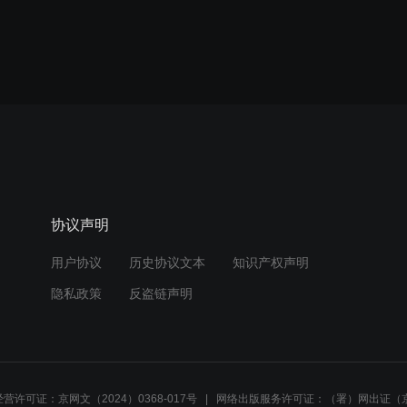
协议声明
用户协议
历史协议文本
知识产权声明
隐私政策
反盗链声明
营许可证：京网文（2024）0368-017号
网络出版服务许可证：（署）网出证（京