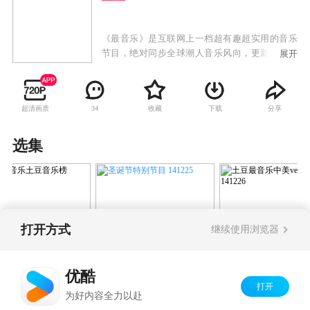
《最音乐》是互联网上一档超有趣超实用的音乐
节目，绝对同步全球潮人音乐风向，更新你的音
展开
乐目录。逗贫主持人张大大让你的视觉和听觉都
感受到极大的新鲜感。我们的观点绝对刁钻，吐
槽有够辛辣，不服欢迎来辩~
超清画质
收藏
下载
分享
34
选集
打开方式
继续使用浏览器
圣诞节特别节目 141225
最音乐土豆音乐榜
土豆最音乐中美ver
21
141226
优酷
打开
Copyright©
2026
优酷 youku.com
版权所有
为好内容全力以赴
京ICP备06050721号-1