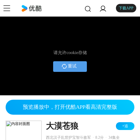
下载APP
请允许cookie存储
重试
预览播放中，打开优酷APP看高清完整版
大漠苍狼
+追
.
.
西北汉子乱世护宝智斗敌军
8.2分
34集全