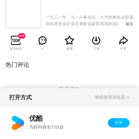
一九三一年，九一八事变后，大学助教贺必臣因
得知黑龙会在漠北青蚨镇盗取我国的战略矿产而
展开
被黑龙会追杀，幸得富有民族大义的巡捕房探长
洪泰相救。洪泰为保护贺必臣，被日本人迫害得
家破人亡，无奈下和内弟孙义带着贺必臣一起亡
超清画质
收藏
下载
分享
91
命天涯。一行人为破坏黑龙会阴谋直奔青蚨镇，
但贺必臣路上枪伤复发，在躲避黑龙会杀手时与
洪泰失散。洪泰和孙义来到青蚨镇，没想到青蚨
热门评论
镇上危机四伏。日本间谍小兰瞳已经在此经营多
年，此地乡绅宋久潺，金矿主侯家兄弟均被她收
买。而最后有一支武装土匪猛虎丹宾也被小兰瞳
渗透。另一方面，贺必臣杀回青蚨镇，原来他受
暂无评论
伤后展转到延安，加入了共产党。此次他是带着
打开方式
继续使用浏览器
党的指示来破坏日本人掠夺资源的阴谋。洪泰和
贺必臣二人连手，在大漠深处的无形战场，与侵
Copyright©
2026
优酷 youku.com
版权所有
略者展开了一场勇气和智慧的决斗。
优酷
京ICP备06050721号-1
打开
为好内容全力以赴