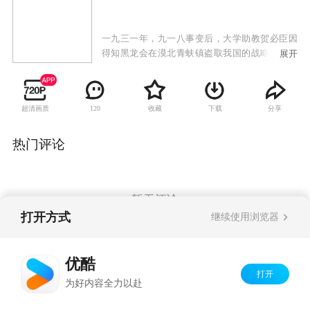
一九三一年，九一八事变后，大学助教贺必臣因
得知黑龙会在漠北青蚨镇盗取我国的战略矿产而
展开
被黑龙会追杀，幸得富有民族大义的巡捕房探长
洪泰相救。洪泰为保护贺必臣，被日本人迫害得
家破人亡，无奈下和内弟孙义带着贺必臣一起亡
超清画质
收藏
下载
分享
120
命天涯。一行人为破坏黑龙会阴谋直奔青蚨镇，
但贺必臣路上枪伤复发，在躲避黑龙会杀手时与
洪泰失散。洪泰和孙义来到青蚨镇，没想到青蚨
热门评论
镇上危机四伏。日本间谍小兰瞳已经在此经营多
年，此地乡绅宋久潺，金矿主侯家兄弟均被她收
买。而最后有一支武装土匪猛虎丹宾也被小兰瞳
渗透。另一方面，贺必臣杀回青蚨镇，原来他受
暂无评论
伤后展转到延安，加入了共产党。此次他是带着
打开方式
继续使用浏览器
党的指示来破坏日本人掠夺资源的阴谋。洪泰和
贺必臣二人连手，在大漠深处的无形战场，与侵
Copyright©
2026
优酷 youku.com
版权所有
略者展开了一场勇气和智慧的决斗。
优酷
京ICP备06050721号-1
打开
为好内容全力以赴