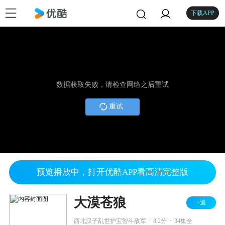
下载APP
数据获取失败，请检查网络之后重试
重试
预览播放中，打开优酷APP看高清完整版
大漠苍狼
+追
.
.
西北汉子乱世护宝智斗敌军
8.2分
34集全