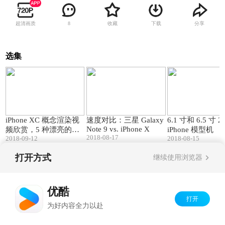
超清画质
收藏
下载
分享
8
选集
00:50
10:58
iPhone XC 概念渲染视
速度对比：三星 Galaxy
6.1 寸和 6.5 寸 2
Note 9 vs. iPhone X
频欣赏，5 种漂亮的颜
iPhone 模型机
2018-08-17
2018-09-12
2018-08-15
色
打开方式
继续使用浏览器
Copyright©
2026
优酷 youku.com
版权所有
京ICP备06050721号-1
优酷
打开
为好内容全力以赴