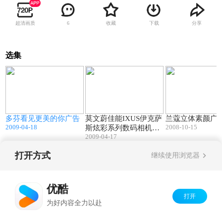
超清画质
收藏
下载
分享
6
选集
1
00:31
00:29
多芬看见更美的你广告
莫文蔚佳能IXUS伊克萨
兰蔻立体素颜广
2009-04-18
2008-10-15
斯炫彩系列数码相机广
2009-04-17
告你好色彩篇
打开方式
继续使用浏览器
Copyright©
2026
优酷 youku.com
版权所有
京ICP备06050721号-1
优酷
打开
为好内容全力以赴