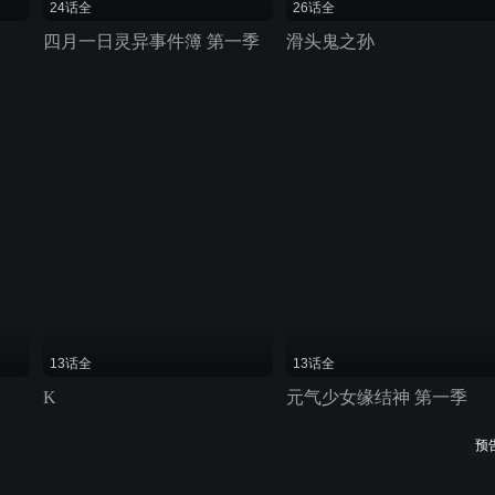
24话全
26话全
四月一日灵异事件簿 第一季
滑头鬼之孙
13话全
13话全
K
元气少女缘结神 第一季
预