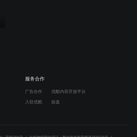
服务合作
广告合作
优酷内容开放平台
入驻优酷
娱盘