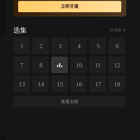
立即开通
选集
24话全
1
2
3
4
5
6
7
8
10
11
12
13
14
15
16
17
18
查看全部