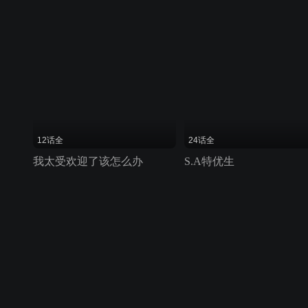
12话全
24话全
我太受欢迎了该怎么办
S.A特优生