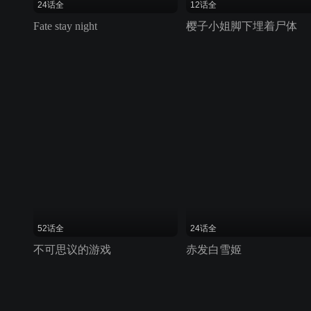
24话全
12话全
Fate stay night
樱子小姐脚下埋着尸体
52话全
24话全
不可思议的游戏
赤发白雪姬