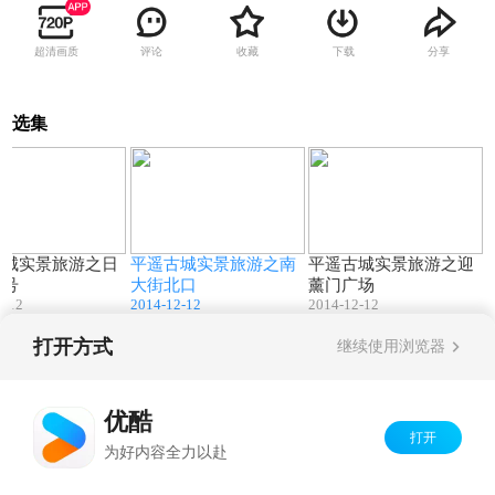
超清画质
评论
收藏
下载
分享
选集
02:36
00:55
01:10
古城实景旅游之日
平遥古城实景旅游之南
平遥古城实景旅游之迎
票号
大街北口
薰门广场
2-12
2014-12-12
2014-12-12
打开方式
继续使用浏览器
Copyright©
2026
优酷 youku.com
版权所有
京ICP备06050721号-1
优酷
打开
为好内容全力以赴