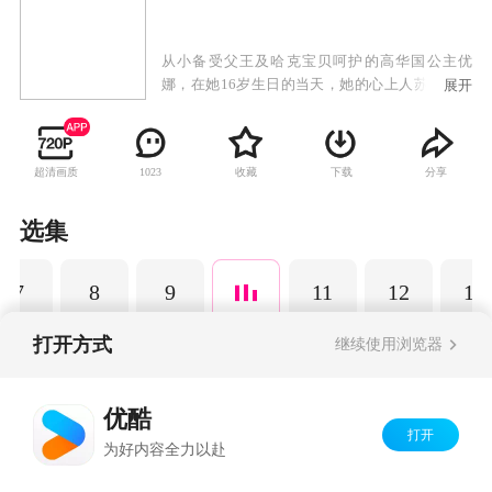
从小备受父王及哈克宝贝呵护的高华国公主优
娜，在她16岁生日的当天，她的心上人苏芳来到
展开
宫殿，并送她漂亮的发簪。不过优娜的父亲并不
允许她跟苏芳的交往，依旧对苏芳无法死心的优
娜决定向父王表明她的心意时，却意外地撞见父
超清画质
收藏
下载
分享
1023
亲被刺杀的惊人场面。不肯面对事实的优娜从此
便与护卫哈克展开一连串的逃亡生活……
选集
7
8
9
11
12
13
打开方式
继续使用浏览器
Copyright©
2026
优酷 youku.com
版权所有
优酷
京ICP备06050721号-1
打开
为好内容全力以赴