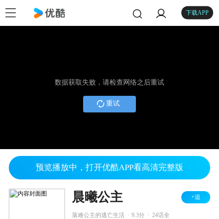
下载APP
数据获取失败，请检查网络之后重试
重试
预览播放中，打开优酷APP看高清完整版
晨曦公主
+追
.
.
落难公主的逃亡生活
9.3分
24话全