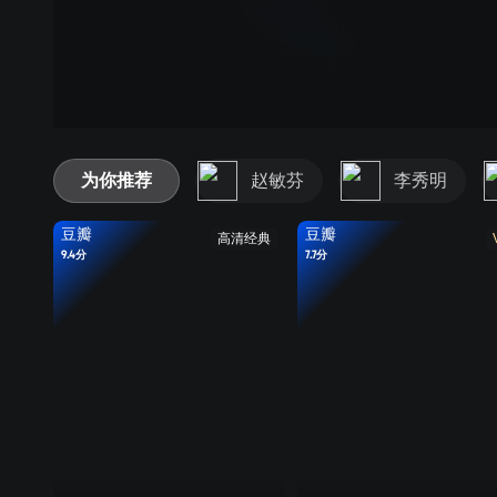
为你推荐
赵敏芬
李秀明
豆瓣
豆瓣
高清经典
9.4分
7.7分