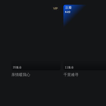
豆瓣
VIP
8.2分
35集全
11集全
亲情暖我心
千里难寻