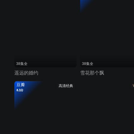
38集全
38集全
遥远的婚约
雪花那个飘
豆瓣
高清经典
8.3分