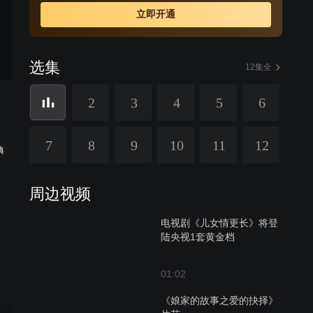
有逆境，有成功的欢乐，也有失败的苦闷，但是，他们从
立即开通
不怨天尤人，以自己的脊梁作砖瓦，建设祖国的大厦。现
在，与祖国一起成长的第一批红领巾们，正在为祖国跨世
纪的一代孩子们创造更美好的未来。他们甘愿用自己的一
选集
片赤诚，让孩子们踩着自己的肩膀，向更高的顶峰攀登。
12集全
2
3
4
5
6
7
8
9
10
11
12
典
周边视频
电视剧《儿女情更长》将登
陆央视1套黄金档
01:02
《娘家的故事之爱的抉择》