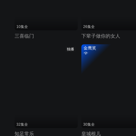
10集全
26集全
三喜临门
下辈子做你的女人
金鹰奖
独播
32集全
30集全
知足常乐
皇城根儿