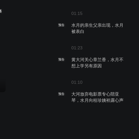
播
01:15
水月的亲生父亲出现，水月
预告
被表白
01:23
黄大河关心章兰香，水月不
预告
想上学另有原因
01:10
大河放弃电影票专心陪亚
预告
琴，水月向桂珍姨袒露心声
01:18
章兰香给黄大河介绍对象，
预告
小天成绩下滑严重