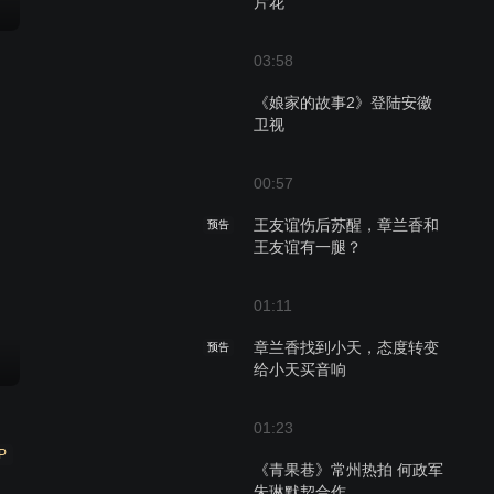
片花
03:58
《娘家的故事2》登陆安徽
卫视
00:57
王友谊伤后苏醒，章兰香和
预告
王友谊有一腿？
01:11
章兰香找到小天，态度转变
预告
给小天买音响
01:23
P
《青果巷》常州热拍 何政军
朱琳默契合作