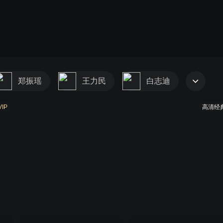
郑振瑶
王力民
白志迪
VIP
高清经