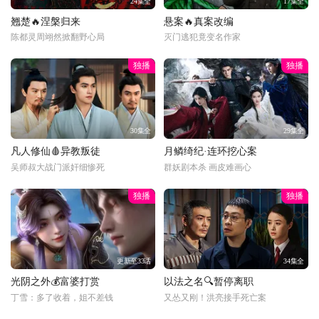
24集全
17集全
翘楚🔥涅槃归来
悬案🔥真案改编
陈都灵周翊然掀翻野心局
灭门逃犯竟变名作家
独播
独播
30集全
29集全
凡人修仙🩸异教叛徒
月鳞绮纪·连环挖心案
吴师叔大战门派奸细惨死
群妖剧本杀 画皮难画心
独播
独播
更新至33话
34集全
光阴之外💰富婆打赏
以法之名🔍暂停离职
丁雪：多了收着，姐不差钱
又怂又刚！洪亮接手死亡案