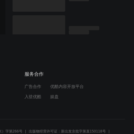
服务合作
广告合作
优酷内容开放平台
入驻优酷
娱盘
）字第266号
出版物经营许可证：新出发京批字第直150118号