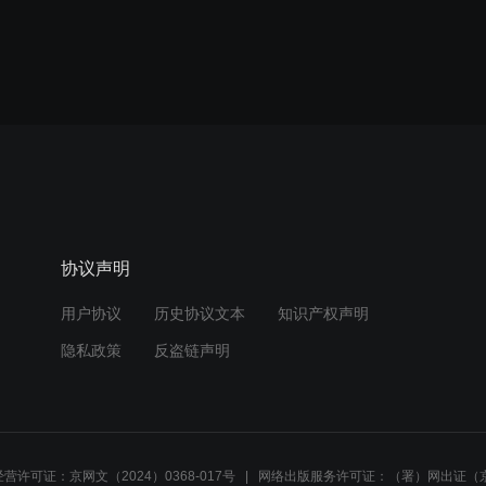
协议声明
用户协议
历史协议文本
知识产权声明
隐私政策
反盗链声明
营许可证：京网文（2024）0368-017号
网络出版服务许可证：（署）网出证（京