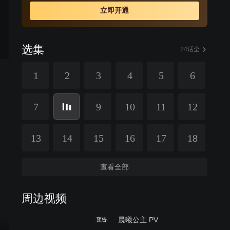
立即开通
选集
24话全
1
2
3
4
5
6
7
9
10
11
12
13
14
15
16
17
18
查看全部
周边视频
晨曦公主 PV
预告