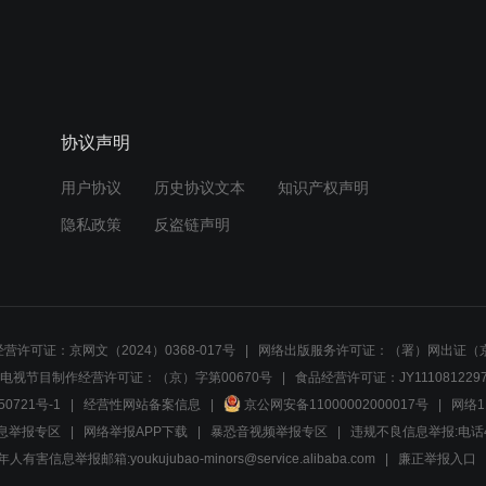
协议声明
用户协议
历史协议文本
知识产权声明
隐私政策
反盗链声明
营许可证：京网文（2024）0368-017号
网络出版服务许可证：（署）网出证（京
电视节目制作经营许可证：（京）字第00670号
食品经营许可证：JY1110812297
50721号-1
经营性网站备案信息
京公网安备11000002000017号
网络1
息举报专区
网络举报APP下载
暴恐音视频举报专区
违规不良信息举报:电话40081
人有害信息举报邮箱:youkujubao-minors@service.alibaba.com
廉正举报入口