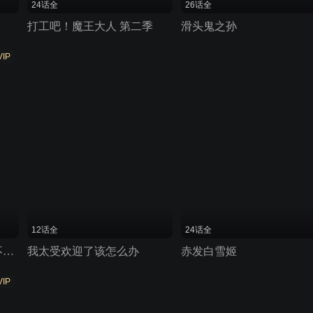
24话全
26话全
打工吧！魔王大人 第二季
滑头鬼之孙
VIP
12话全
24话全
打了300年的史莱姆不知不觉就练到了满级
我太受欢迎了该怎么办
赤发白雪姬
VIP