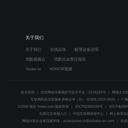
关于我们
关于我们
在线反馈
帧享设备说明
优酷视频云
优酷社会责任报告
Youku.tv
HONOR视频
营业执照
信息网络传播视听节目许可证：0108283号
网络文化经
互联网药品信息服务资格证书（京）-经营性-2015-0029
广播
©2006-现在 Youku.com 版权所有
京ICP证060288号
京ICP备060
扫黄打非举报入口
中国互联网举报中心
网上有害信
网络内容从业者违规举报：youkujubao-zx@alibaba-inc.com
未成年