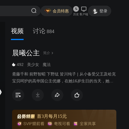
会员特惠
登录
历史
客户端
视频
讨论
884
晨曦公主
简介
492
美少女
魔法
斋藤千和 前野智昭 下野纮 皆川纯子 | 从小备受父王及哈克
宝贝呵护的高华国公主优娜，在她16岁生日的当天，她的
心上人苏芳来到宫殿，并送她漂亮的发簪。不过优娜的父
亲并不允许她跟苏芳的交往，依旧对苏芳无法死心的优娜
决定向父王表明她的心意时，却意外地撞见父亲被刺杀的
惊人场面。不肯面对事实的优娜从此便与护卫哈克展开一
连串的逃亡生活……
首3月每月15元