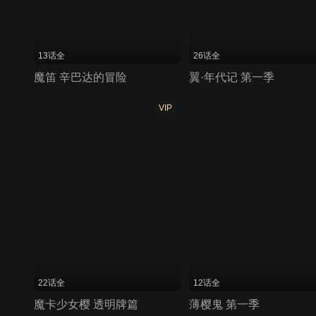
13话全
26话全
魔笛 辛巴达的冒险
翼·年代记 第一季
VIP
22话全
12话全
魔卡少女樱 透明牌篇
薄樱鬼 第一季