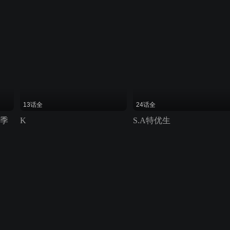
13话全
24话全
一季
K
S.A特优生