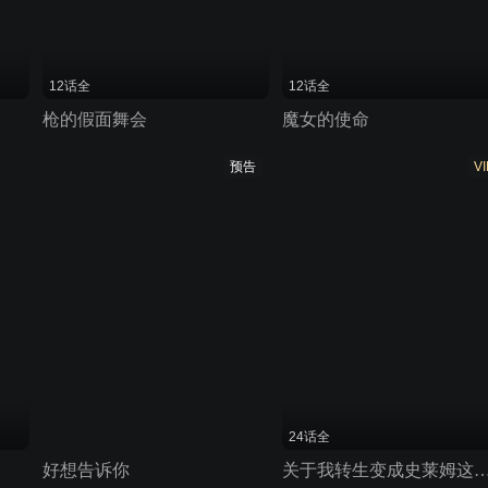
12话全
12话全
枪的假面舞会
魔女的使命
预告
VI
24话全
好想告诉你
关于我转生变成史莱姆这档事 