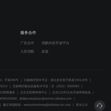
服务合作
广告合作
优酷内容开放平台
入驻优酷
娱盘
）字第266号
出版物经营许可证：新出发京批字第直150118号
6214
互联网宗教信息服务许可证：京（2022）0000083
10报警服务
北京互联网举报中心
北京12345文化市场举报热线
00580、邮箱youkujubao@service.alibaba.com
廉正举报邮箱：wenyulianzheng@alibaba-inc.com
算法公示