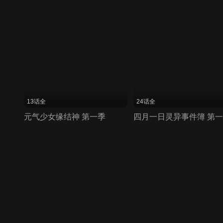
13话全
24话全
元气少女缘结神 第一季
四月一日灵异事件簿 第