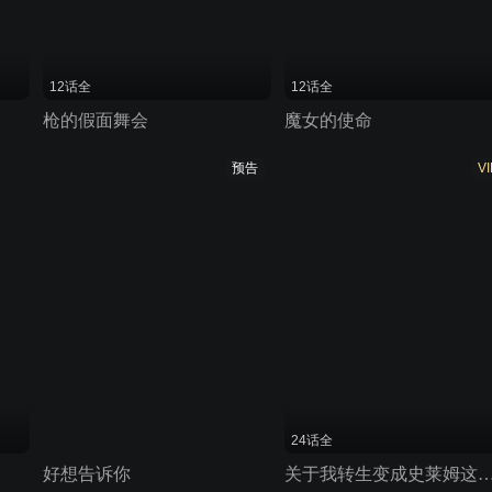
12话全
12话全
枪的假面舞会
魔女的使命
预告
VI
24话全
好想告诉你
关于我转生变成史莱姆这档事 