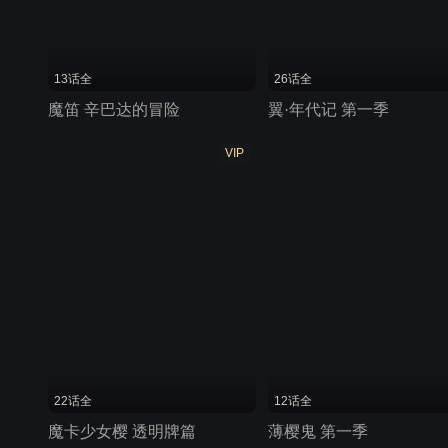
13话全
26话全
魔笛 辛巴达的冒险
翼·年代记 第一季
VIP
22话全
12话全
魔卡少女樱 透明牌篇
薄樱鬼 第一季