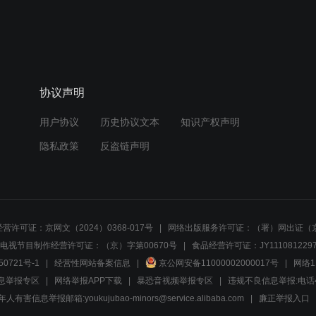
协议声明
用户协议
历史协议文本
知识产权声明
隐私政策
反盗链声明
营许可证：京网文（2024）0368-017号
网络出版服务许可证：（署）网出证（京
电视节目制作经营许可证：（京）字第00670号
食品经营许可证：JY1110812297
50721号-1
经营性网站备案信息
京公网安备11000002000017号
网络1
息举报专区
网络举报APP下载
暴恐音视频举报专区
违规不良信息举报:电话40081
人有害信息举报邮箱:youkujubao-minors@service.alibaba.com
廉正举报入口