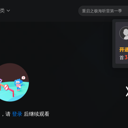
类
3
首
因，请
登录
后继续观看