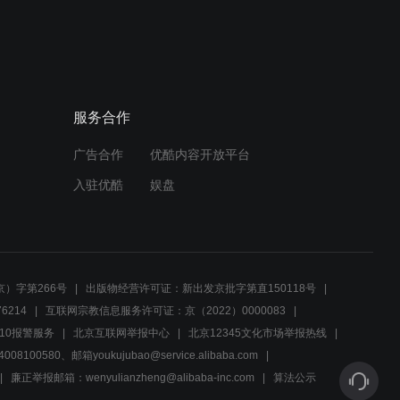
服务合作
广告合作
优酷内容开放平台
入驻优酷
娱盘
）字第266号
出版物经营许可证：新出发京批字第直150118号
6214
互联网宗教信息服务许可证：京（2022）0000083
10报警服务
北京互联网举报中心
北京12345文化市场举报热线
00580、邮箱youkujubao@service.alibaba.com
廉正举报邮箱：wenyulianzheng@alibaba-inc.com
算法公示