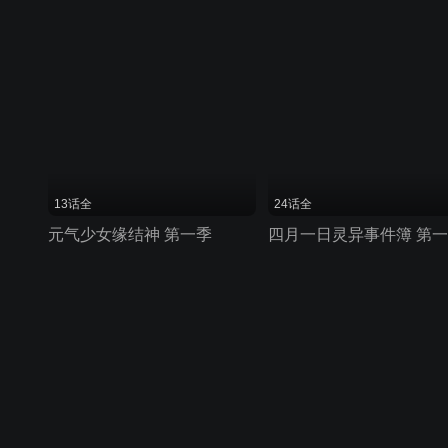
13话全
24话全
元气少女缘结神 第一季
四月一日灵异事件簿 第