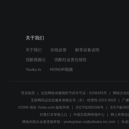
关于我们
关于我们
在线反馈
帧享设备说明
优酷视频云
优酷社会责任报告
Youku.tv
HONOR视频
营业执照
信息网络传播视听节目许可证：0108283号
网络文化经
互联网药品信息服务资格证书（京）-经营性-2015-0029
广播
©2006-现在 Youku.com 版权所有
京ICP证060288号
京ICP备060
扫黄打非举报入口
中国互联网举报中心
网上有害信
网络内容从业者违规举报：youkujubao-zx@alibaba-inc.com
未成年