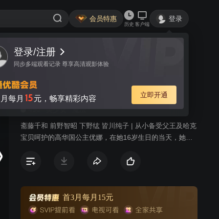
会员特惠
登录
历史
客户端
登录/注册
视频
讨论
1002
同步多端观看记录 尊享高清观影体验
晨曦公主
简介
立即开通
15
月每月
元，畅享精彩内容
490
美少女
魔法
斋藤千和 前野智昭 下野纮 皆川纯子 | 从小备受父王及哈克
宝贝呵护的高华国公主优娜，在她16岁生日的当天，她的
心上人苏芳来到宫殿，并送她漂亮的发簪。不过优娜的父
亲并不允许她跟苏芳的交往，依旧对苏芳无法死心的优娜
决定向父王表明她的心意时，却意外地撞见父亲被刺杀的
惊人场面。不肯面对事实的优娜从此便与护卫哈克展开一
连串的逃亡生活……
首3月每月15元