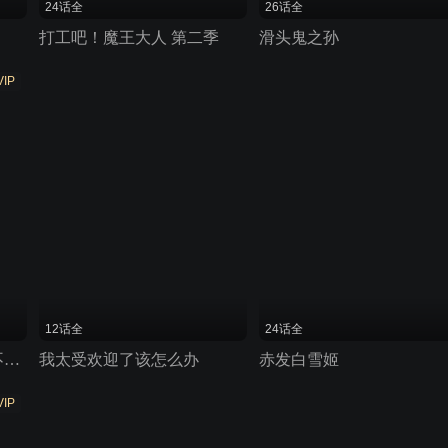
24话全
26话全
打工吧！魔王大人 第二季
滑头鬼之孙
VIP
12话全
24话全
打了300年的史莱姆不知不觉就练到了满级
我太受欢迎了该怎么办
赤发白雪姬
VIP