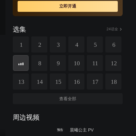
立即开通
选集
24话全
1
2
3
4
5
6
8
9
10
11
12
13
14
15
16
17
18
查看全部
周边视频
晨曦公主 PV
预告