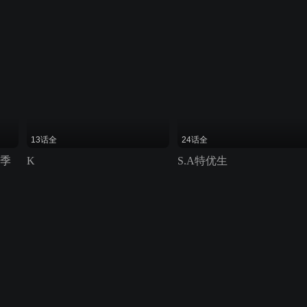
13话全
24话全
一季
K
S.A特优生