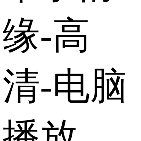
缘-高
清-电脑
播放