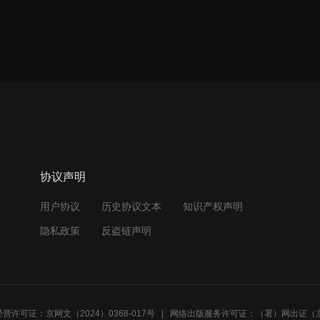
协议声明
用户协议
历史协议文本
知识产权声明
隐私政策
反盗链声明
营许可证：京网文（2024）0368-017号
网络出版服务许可证：（署）网出证（京