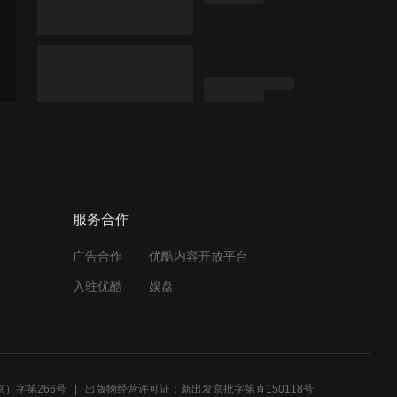
服务合作
广告合作
优酷内容开放平台
入驻优酷
娱盘
）字第266号
出版物经营许可证：新出发京批字第直150118号