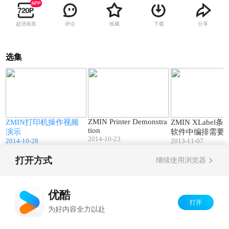
超清画质
评论
收藏
下载
分享
选集
9
11:40
09:56
ZMIN Printer Demonstra
ZMIN打印机操作视频
ZMIN XLabel
tion
演示
软件中编排需要
2014-10-23
2014-10-28
2013-11-07
内容
打开方式
继续使用浏览器
Copyright©
2026
优酷 youku.com
版权所有
京ICP备06050721号-1
优酷
打开
为好内容全力以赴