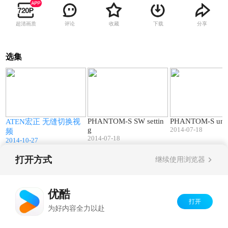
超清画质
评论
收藏
下载
分享
选集
4
03:54
02:13
PHANTOM-S SW settin
PHANTOM-S unb
ATEN宏正 无缝切换视
g
2014-07-18
频
2014-07-18
2014-10-27
打开方式
继续使用浏览器
Copyright©
2026
优酷 youku.com
版权所有
京ICP备06050721号-1
优酷
打开
为好内容全力以赴