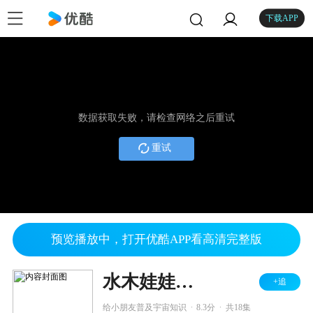
下载APP
数据获取失败，请检查网络之后重试
重试
预览播放中，打开优酷APP看高清完整版
水木娃娃探索宇宙之谜
+追
.
.
给小朋友普及宇宙知识
8.3分
共18集