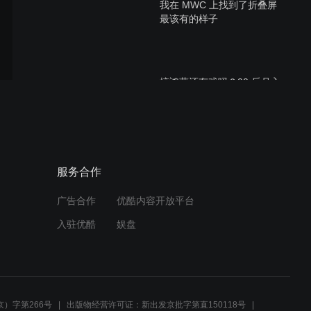
我在 MWC 上找到了折叠屏
最该有的样子
搞鸿蒙还有戏吗？00 后月入
50 万…
实测鸿蒙 7 开发者 Beta：AI
服务合作
很强大，小艺很能干
广告合作
优酷内容开放平台
入驻优酷
娱盘
我们拉上 vivo，聊聊 AI 时
代的折叠屏
）字第266号
出版物经营许可证：新出发京批字第直150118号