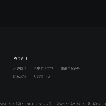
协议声明
用户协议
历史协议文本
知识产权声明
隐私政策
反盗链声明
营许可证：京网文（2024）0368-017号
网络出版服务许可证：（署）网出证（京