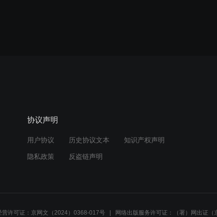
协议声明
用户协议
历史协议文本
知识产权声明
隐私政策
反盗链声明
营许可证：京网文（2024）0368-017号
网络出版服务许可证：（署）网出证（京