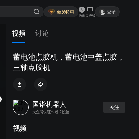
会员特惠
登录
历史
客户端
视频
讨论
蓄电池点胶机，蓄电池中盖点胶，
三轴点胶机
国诣机器人
关注
大鱼号认证作者·7粉丝
视频