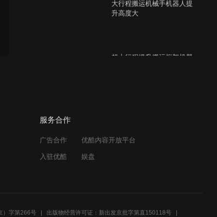
大行程搬运机械手机器人提
升高度大
超大行程提升搬运桁架机器
人机械手
纸箱码垛机器人机器人码垛
服务合作
码垛机械手纸箱码垛
广告合作
优酷内容开放平台
入驻优酷
娱盘
冲压机器人钣金冲压联线冲
压自动上下料
）字第266号
出版物经营许可证：新出发京批字第直150118号