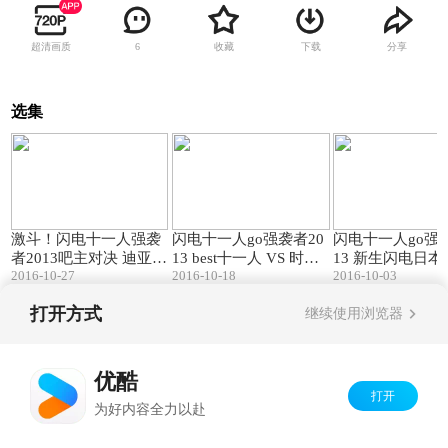
超清画质
收藏
下载
分享
6
选集
20:02
21:32
激斗！闪电十一人强袭
闪电十一人go强袭者20
闪电十一人go强袭
者2013吧主对决 迪亚 V
13 best十一人 VS 时空
13 新生闪电日本队
2016-10-27
2016-10-18
2016-10-03
S 玩猪
十一人
失落之花
打开方式
继续使用浏览器
Copyright©
2026
优酷 youku.com
版权所有
京ICP备06050721号-1
优酷
打开
为好内容全力以赴