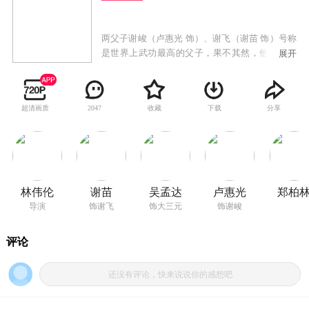
两父子谢峻（卢惠光 饰）、谢飞（谢苗 饰）号称
是世界上武功最高的父子，果不其然，他们勇闯
展开
虎穴打败独角猩猩兽，救出了被关在山中的小公
主。其实只是他们的一场英雄美梦。一日，谢父
正在教村民功夫时，突然接到师公的求救信号。
超清画质
收藏
下载
分享
2047
为了满足师公的心愿，谢飞和父亲谢峻只好偷渡
来到香港。当两人前去解救时，发现师公已被关
进精神病院。不仅如此，父子二人还莫名其妙地
被卷入一起抢劫珠宝杀人案中。在警察的追捕
中，父子失散。在香港这个复杂的花花世界里，
失散后的父子俩发生了一段段有趣的故事。
林伟伦
谢苗
吴孟达
卢惠光
郑柏
导演
饰谢飞
饰大三元
饰谢峻