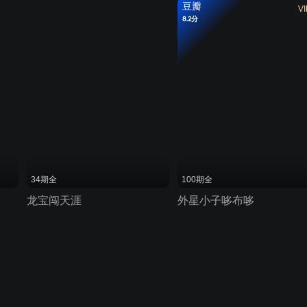
豆瓣
VI
8.2分
34期全
100期全
龙宝闯天涯
外星小子哆布哆