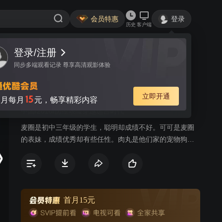
会员特惠
登录
历史
客户端
登录/注册
视频
讨论
同步多端观看记录 尊享高清观影体验
麦圈可可远古大冒险
简介
立即开通
15
月每月
元，畅享精彩内容
中国/2010/历经艰险穿越远古时代
麦圈是初中三年级的学生，聪明却成绩不好。可可是麦圈
的表妹，成绩优秀却有些任性。肉丸是他们家的宠物狗，
贪吃、可爱却有一股莫名的神奇力量。麦圈、可可和宠物
狗去河姆渡参观，机缘巧合，穿越到远古时代的河姆渡，
他们运用现代的知识和技术，帮助凤鸟逐日两氏族解决了
种种难题，更帮助两个氏族冰释矛盾，并打败了敌人。在
惊险和困难中麦圈他们懂得了世上无难事只怕有心人的道
首月15元
理。