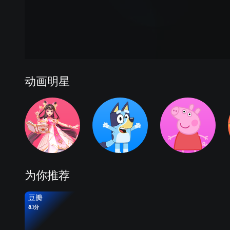
动画明星
为你推荐
豆瓣
8.1分