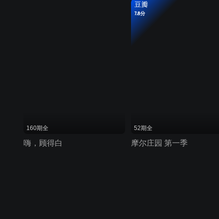
豆瓣
7.8分
160期全
52期全
嗨，顾得白
摩尔庄园 第一季